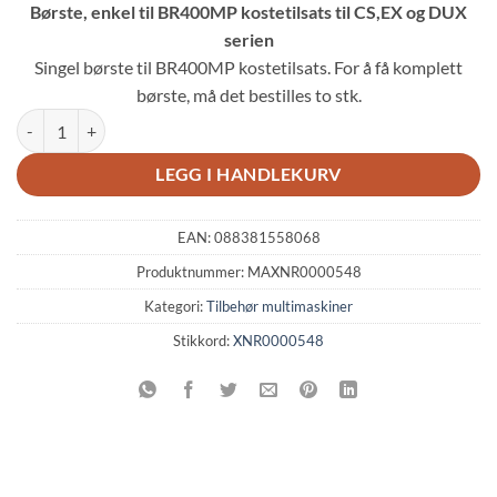
Børste, enkel til BR400MP kostetilsats til CS,EX og DUX
var:
er:
serien
kr 3,738.00.
kr 2,430.00.
Singel børste til BR400MP kostetilsats. For å få komplett
børste, må det bestilles to stk.
MAKITA XNR0000548 Børste, enkel til BR400MP kostetilsats til CS,EX
LEGG I HANDLEKURV
EAN:
088381558068
Produktnummer:
MAXNR0000548
Kategori:
Tilbehør multimaskiner
Stikkord:
XNR0000548