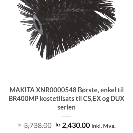
MAKITA XNR0000548 Børste, enkel til
BR400MP kostetilsats til CS,EX og DUX
serien
Opprinnelig
Nåværende
3,738.00
2,430.00
kr
kr
inkl. Mva.
pris
pris