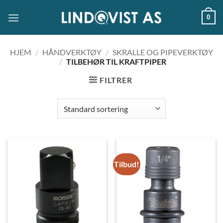
Skip
0
to
content
HJEM
/
HÅNDVERKTØY
/
SKRALLE OG PIPEVERKTØY
/
TILBEHØR TIL KRAFTPIPER
FILTRER
Tilbud!