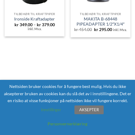
TILBEHØR TIL KRAFTPIPER
TILBEHØR TIL KRAFTPIPER
MAKITA B-68448
Ironside Kraftadapter
PIPEADAPTER 1/2″X1/4″
Prisområde:
kr
349.00
–
kr
379.00
kr 349.00
inkl. Mva.
Opprinnelig
Nåværende
kr
454.00
kr
295.00
inkl. Mva.
til
pris
pris
kr 379.00
var:
er:
kr 454.00.
kr 295.00.
Nettsiden bruker cookies for å fungere best mulig. Hvis du ikke
aksepterer bruken av cookies kan du slå det av i innstillingene. Det er
en risiko at visse funksjoner på nettsiden ikke vil fungere korrekt.
Innstillinger
AKSEPTER
Personvernerklæring