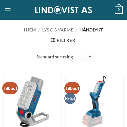
Skip
0
to
content
HJEM
/
LYS OG VARME
/
HÅNDLYKT
FILTRER
Tilbud!
Tilbud!
Nyhet