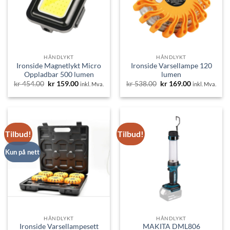
HÅNDLYKT
HÅNDLYKT
Ironside Magnetlykt Micro
Ironside Varsellampe 120
Oppladbar 500 lumen
lumen
Opprinnelig
Nåværende
Opprinnelig
Nåværende
kr
454.00
kr
159.00
kr
538.00
kr
169.00
inkl. Mva.
inkl. Mva.
pris
pris
pris
pris
var:
er:
var:
er:
kr 454.00.
kr 159.00.
kr 538.00.
kr 169.00.
Tilbud!
Tilbud!
Kun på nett
HÅNDLYKT
HÅNDLYKT
Ironside Varsellampesett
MAKITA DML806