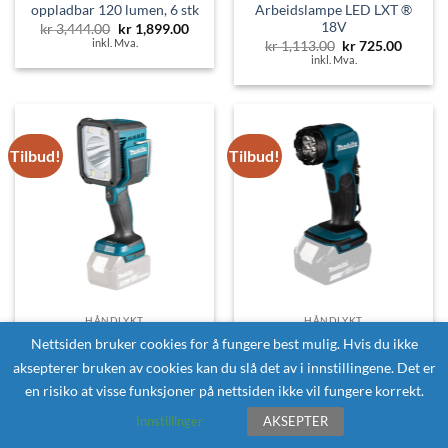
oppladbar 120 lumen, 6 stk
Arbeidslampe LED LXT ®
18V
Opprinnelig
Nåværende
kr
3,444.00
kr
1,899.00
pris
pris
inkl. Mva.
Opprinnelig
Nåvær
kr
1,113.00
kr
725.00
var:
er:
pris
pris
inkl. Mva.
kr 3,444.00.
kr 1,899.00.
var:
er:
kr 1,113.00.
kr 725.
Tilbud!
Tilbud!
HÅNDLYKT
HÅNDLYKT
MAKITA DML812 Lykt LXT®
MAKITA DML815 Lykt LXT®
Nettsiden bruker cookies for å fungere best mulig. Hvis du ikke
18V
18V
aksepterer bruken av cookies kan du slå det av i innstillingene. Det er
Opprinnelig
Nåværende
Opprinnelig
Nåværende
kr
2,238.00
kr
1,455.00
kr
613.00
kr
400.00
inkl. Mva.
pris
pris
pris
pris
inkl. Mva.
en risiko at visse funksjoner på nettsiden ikke vil fungere korrekt.
var:
er:
var:
er:
kr 2,238.00.
kr 1,455.00.
kr 613.00.
kr 400.00.
Innstillinger
AKSEPTER