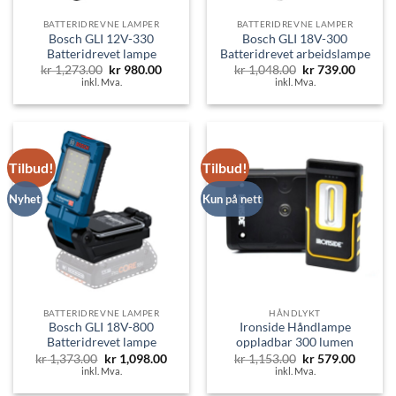
BATTERIDREVNE LAMPER
BATTERIDREVNE LAMPER
Bosch GLI 12V-330
Bosch GLI 18V-300
Batteridrevet lampe
Batteridrevet arbeidslampe
Opprinnelig
Nåværende
Opprinnelig
Nåvær
kr
1,273.00
kr
980.00
kr
1,048.00
kr
739.00
pris
pris
pris
pris
inkl. Mva.
inkl. Mva.
var:
er:
var:
er:
kr 1,273.00.
kr 980.00.
kr 1,048.00.
kr 739.
Tilbud!
Tilbud!
Nyhet
Kun på nett
BATTERIDREVNE LAMPER
HÅNDLYKT
Bosch GLI 18V-800
Ironside Håndlampe
Batteridrevet lampe
oppladbar 300 lumen
Opprinnelig
Nåværende
Opprinnelig
Nåvær
kr
1,373.00
kr
1,098.00
kr
1,153.00
kr
579.00
pris
pris
pris
pris
inkl. Mva.
inkl. Mva.
var:
er:
var:
er:
kr 1,373.00.
kr 1,098.00.
kr 1,153.00.
kr 579.