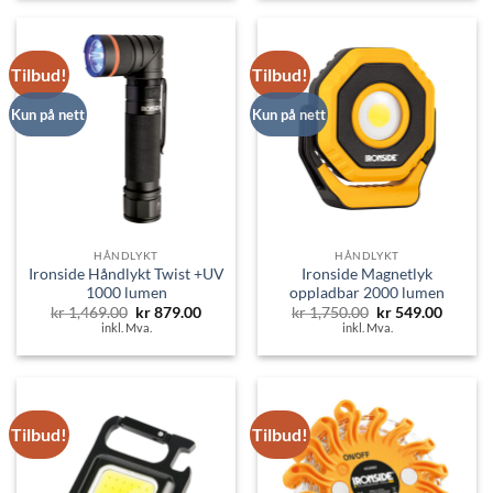
Tilbud!
Tilbud!
Kun på nett
Kun på nett
HÅNDLYKT
HÅNDLYKT
Ironside Håndlykt Twist +UV
Ironside Magnetlyk
1000 lumen
oppladbar 2000 lumen
Opprinnelig
Nåværende
Opprinnelig
Nåvær
kr
1,469.00
kr
879.00
kr
1,750.00
kr
549.00
pris
pris
pris
pris
inkl. Mva.
inkl. Mva.
var:
er:
var:
er:
kr 1,469.00.
kr 879.00.
kr 1,750.00.
kr 549.
Tilbud!
Tilbud!