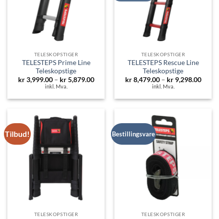
TELESKOPSTIGER
TELESKOPSTIGER
TELESTEPS Prime Line
TELESTEPS Rescue Line
Teleskopstige
Teleskopstige
Prisområde:
Priso
kr
3,999.00
–
kr
5,879.00
kr
8,479.00
–
kr
9,298.00
kr 3,999.00
kr 8,
inkl. Mva.
inkl. Mva.
til
til
kr 5,879.00
kr 9,
Tilbud!
Bestillingsvare
TELESKOPSTIGER
TELESKOPSTIGER