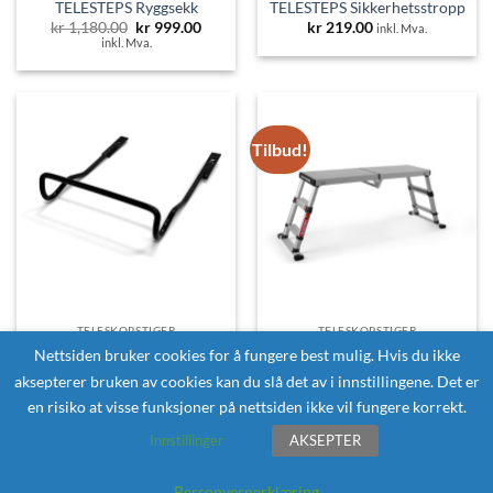
TELESTEPS Ryggsekk
TELESTEPS Sikkerhetsstropp
Opprinnelig
Nåværende
kr
1,180.00
kr
999.00
kr
219.00
inkl. Mva.
pris
pris
inkl. Mva.
var:
er:
kr 1,180.00.
kr 999.00.
Tilbud!
TELESKOPSTIGER
TELESKOPSTIGER
TELESTEPS Solid Line
TELESTEPS Sklisikring
Nettsiden bruker cookies for å fungere best mulig. Hvis du ikke
Plattform
kr
639.00
inkl. Mva.
aksepterer bruken av cookies kan du slå det av i innstillingene. Det er
Opprinnelig
Nåvær
kr
6,419.00
kr
5,390.00
pris
pris
inkl. Mva.
en risiko at visse funksjoner på nettsiden ikke vil fungere korrekt.
var:
er:
kr 6,419.00.
kr 5,3
Innstillinger
AKSEPTER
1
2
Personvernerklæring