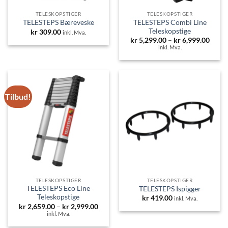
TELESKOPSTIGER
TELESKOPSTIGER
TELESTEPS Combi Line
TELESTEPS Bæreveske
Teleskopstige
kr
309.00
inkl. Mva.
Priso
kr
5,299.00
–
kr
6,999.00
kr 5,
inkl. Mva.
til
kr 6,
Tilbud!
TELESKOPSTIGER
TELESKOPSTIGER
TELESTEPS Eco Line
TELESTEPS Ispigger
Teleskopstige
kr
419.00
inkl. Mva.
Prisområde:
kr
2,659.00
–
kr
2,999.00
kr 2,659.00
inkl. Mva.
til
kr 2,999.00