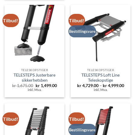
Tilbud!
Tilbud!
Bestillingsvare
TELESKOPSTIGER
TELESKOPSTIGER
TELESTEPS Justerbare
TELESTEPS Loft Line
sikkerhetsben
Teleskopstige
Opprinnelig
Nåværende
Priso
kr
1,675.00
kr
1,499.00
kr
4,729.00
–
kr
4,999.00
pris
pris
kr 4,
inkl. Mva.
inkl. Mva.
var:
er:
til
kr 1,675.00.
kr 1,499.00.
kr 4,
Tilbud!
Tilbud!
Bestillingsvare