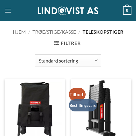
Skip
0
to
content
HJEM
/
TRØE/STIGE/KASSE
/
TELESKOPSTIGER
FILTRER
Tilbud!
Bestillingsvare