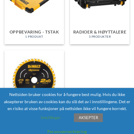
OPPBEVARING - TSTAK
RADIOER & HØYTTALERE
1 PRODUKT
3 PRODUKTER
Nettsiden bruker cookies for å fungere best mulig. Hvis du ikke
aksepterer bruken av cookies kan du slå det av i innstillingene. Det er
en risiko at visse funksjoner på nettsiden ikke vil fungere korrekt.
TILBEHØR
Innstillinger
AKSEPTER
32 PRODUKTER
Personvernerklæring