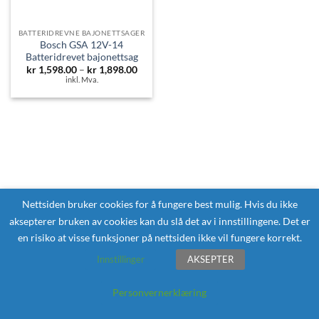
BATTERIDREVNE BAJONETTSAGER
Bosch GSA 12V-14
Batteridrevet bajonettsag
Prisområde:
kr
1,598.00
–
kr
1,898.00
kr 1,598.00
inkl. Mva.
til
kr 1,898.00
Nettsiden bruker cookies for å fungere best mulig. Hvis du ikke
aksepterer bruken av cookies kan du slå det av i innstillingene. Det er
en risiko at visse funksjoner på nettsiden ikke vil fungere korrekt.
Innstillinger
AKSEPTER
Personvernerklæring