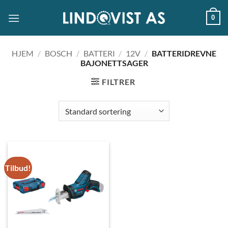
Skip
0
to
content
HJEM
/
BOSCH
/
BATTERI
/
12V
/
BATTERIDREVNE
BAJONETTSAGER
FILTRER
Tilbud!