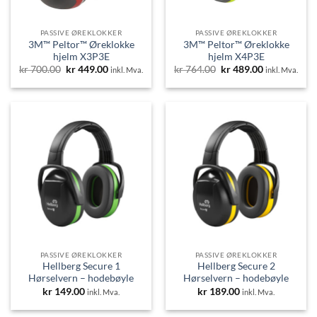
PASSIVE ØREKLOKKER
PASSIVE ØREKLOKKER
3M™ Peltor™ Øreklokke
3M™ Peltor™ Øreklokke
hjelm X3P3E
hjelm X4P3E
Opprinnelig
Nåværende
Opprinnelig
Nåværende
kr
700.00
kr
449.00
kr
764.00
kr
489.00
inkl. Mva.
inkl. Mva.
pris
pris
pris
pris
var:
er:
var:
er:
kr 700.00.
kr 449.00.
kr 764.00.
kr 489.00.
PASSIVE ØREKLOKKER
PASSIVE ØREKLOKKER
Hellberg Secure 1
Hellberg Secure 2
Hørselvern – hodebøyle
Hørselvern – hodebøyle
kr
149.00
kr
189.00
inkl. Mva.
inkl. Mva.