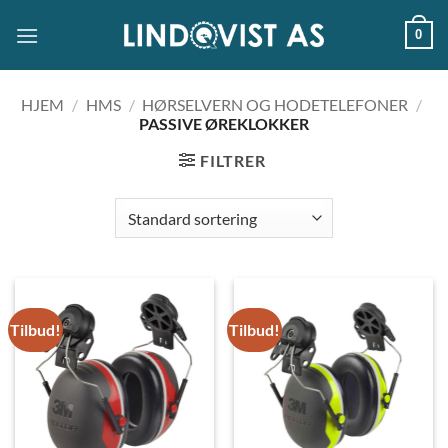
Skip
0
to
content
HJEM
/
HMS
/
HØRSELVERN OG HODETELEFONER
/
PASSIVE ØREKLOKKER
FILTRER
Tilbud!
Tilbud!