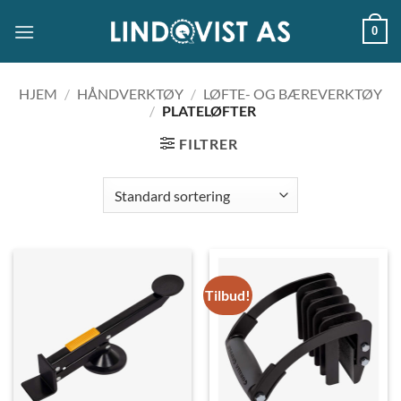
Skip
0
to
content
HJEM
/
HÅNDVERKTØY
/
LØFTE- OG BÆREVERKTØY
/
PLATELØFTER
FILTRER
Tilbud!