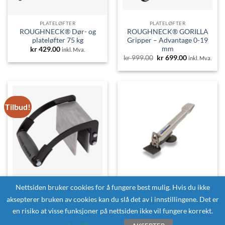
PLATELØFTER
PLATELØFTER
ROUGHNECK® Dør- og
ROUGHNECK® GORILLA
plateløfter 75 kg
Gripper – Advantage 0-19
mm
kr
429.00
inkl. Mva.
Opprinnelig
Nåværende
kr
999.00
kr
699.00
inkl. Mva.
pris
pris
var:
er:
kr 999.00.
kr 699.00.
Tilbud!
Nettsiden bruker cookies for å fungere best mulig. Hvis du ikke
PLATELØFTER
PLATELØFTER
ROUGHNECK® GORILLA
Virutex Dørløfter Proff –
aksepterer bruken av cookies kan du slå det av i innstillingene. Det er
Gripper – Contracter 10-28
200 kg
en risiko at visse funksjoner på nettsiden ikke vil fungere korrekt.
mm
kr
890.00
inkl. Mva.
Opprinnelig
Nåværende
kr
1,299.00
kr
999.00