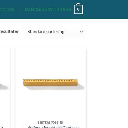
HANDLEKURV /
KR
0.00
0
GG INN
 resultater
METERSTOKKER
Hultafors Meterstokk Contact-