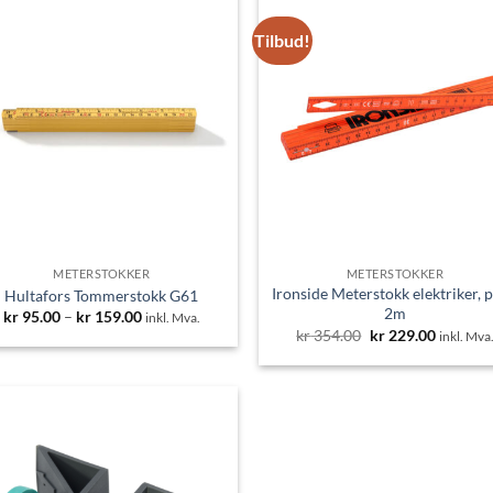
Tilbud!
METERSTOKKER
METERSTOKKER
Ironside Meterstokk elektriker, p
Hultafors Tommerstokk G61
2m
Prisområde:
kr
95.00
–
kr
159.00
inkl. Mva.
kr 95.00
Opprinnelig
Nåvære
kr
354.00
kr
229.00
inkl. Mva
til
pris
pris
kr 159.00
var:
er:
kr 354.00.
kr 229.0