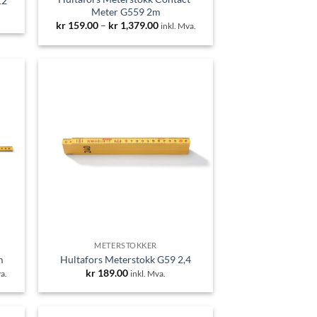
12
Meter G559 2m
Prisområde:
kr
159.00
–
kr
1,379.00
inkl. Mva.
kr 159.00
til
kr 1,379.00
METERSTOKKER
m
Hultafors Meterstokk G59 2,4
råde:
kr
189.00
a.
inkl. Mva.
.00
49.00