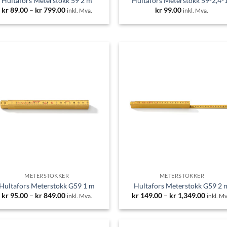
Hultafors Meterstokk 59 2 m
Hultafors Meterstokk 59-2,4-
Prisområde:
kr
89.00
–
kr
799.00
kr
99.00
inkl. Mva.
inkl. Mva.
kr 89.00
til
kr 799.00
METERSTOKKER
METERSTOKKER
Hultafors Meterstokk G59 1 m
Hultafors Meterstokk G59 2 
Prisområde:
Prisom
kr
95.00
–
kr
849.00
kr
149.00
–
kr
1,349.00
inkl. Mva.
inkl. Mv
kr 95.00
kr 149
til
til
kr 849.00
kr 1,3