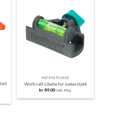
METERSTOKKER
last
Wolfcraft Libelle for meterstokk
kr
89.00
inkl. Mva.
nde
.
0.