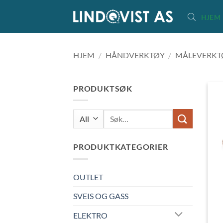
Skip
HJEM
to
content
HJEM
/
HÅNDVERKTØY
/
MÅLEVERKT
PRODUKTSØK
Søk
etter:
PRODUKTKATEGORIER
OUTLET
SVEIS OG GASS
ELEKTRO