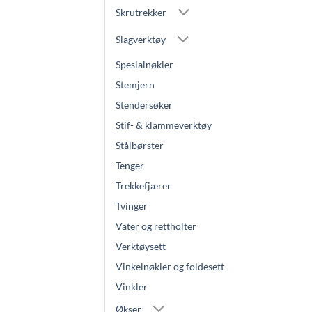
Skrutrekker
Slagverktøy
Spesialnøkler
Stemjern
Stendersøker
Stif- & klammeverktøy
Stålbørster
Tenger
Trekkefjærer
Tvinger
Vater og rettholter
Verktøysett
Vinkelnøkler og foldesett
Vinkler
Økser