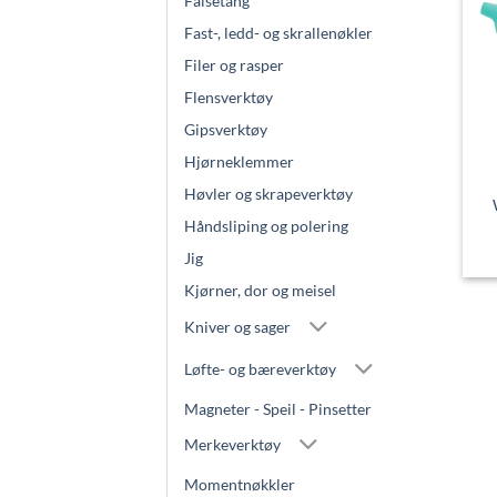
Falsetang
Fast-, ledd- og skrallenøkler
Filer og rasper
Flensverktøy
Gipsverktøy
Hjørneklemmer
Høvler og skrapeverktøy
Håndsliping og polering
Jig
Kjørner, dor og meisel
Kniver og sager
Løfte- og bæreverktøy
Magneter - Speil - Pinsetter
Merkeverktøy
Momentnøkkler