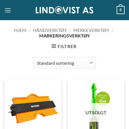
Skip
0
to
content
HJEM
/
HÅNDVERKTØY
/
MERKEVERKTØY
/
MARKERINGSVERKTØY
FILTRER
UTSOLGT