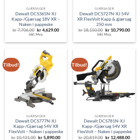
GJÆRSAGER
GJÆRSAGER
Dewalt DCS365N-XJ
Dewalt DCS727N-XJ 54V
Kapp-/Gjærsag 18V XR –
XR FlexVolt Kapp & gjærsag
Naken i pappeske
250 mm
Opprinnelig
Nåværende
Opprinnelig
Nåvæ
kr
7,706.00
kr
4,629.00
kr
18,150.00
kr
10,790.00
pris
pris
pris
pris
inkl. Mva.
inkl. Mva.
var:
er:
var:
er:
kr 7,706.00.
kr 4,629.00.
kr 18,150.00.
kr 10
Tilbud!
Tilbud!
GJÆRSAGER
GJÆRSAGER
Dewalt DCS777N-XJ
Dewalt DCS781N-XJ
Kapp-/Gjærsag 54V XR
Kapp-/Gjærsag 54V XR
FlexVolt – Naken i pappeske
FlexVolt – Naken i pappeske
Opprinnelig
Nåværende
Opprinnelig
Nåvæ
kr
10,431.00
kr
5,890.00
kr
20,819.00
kr
12,488.00