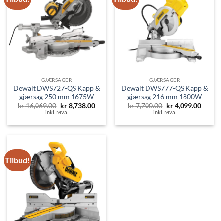
GJÆRSAGER
GJÆRSAGER
Dewalt DWS727-QS Kapp &
Dewalt DWS777-QS Kapp &
gjærsag 250 mm 1675W
gjærsag 216 mm 1800W
Opprinnelig
Nåværende
Opprinnelig
Nåvær
kr
16,069.00
kr
8,738.00
kr
7,700.00
kr
4,099.00
pris
pris
pris
pris
inkl. Mva.
inkl. Mva.
var:
er:
var:
er:
kr 16,069.00.
kr 8,738.00.
kr 7,700.00.
kr 4,0
Tilbud!