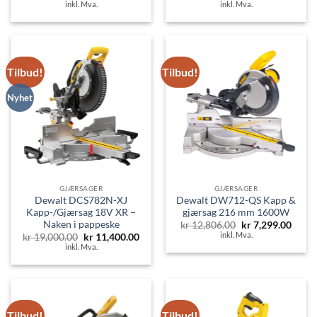
pris
pris
pris
pris
inkl. Mva.
inkl. Mva.
var:
er:
var:
er:
kr 10,431.00.
kr 5,890.00.
kr 20,819.00.
kr 12
Tilbud!
Tilbud!
Nyhet
GJÆRSAGER
GJÆRSAGER
Dewalt DCS782N-XJ
Dewalt DW712-QS Kapp &
Kapp-/Gjærsag 18V XR –
gjærsag 216 mm 1600W
Naken i pappeske
Opprinnelig
Nåvæ
kr
12,806.00
kr
7,299.00
pris
pris
inkl. Mva.
Opprinnelig
Nåværende
kr
19,000.00
kr
11,400.00
var:
er:
pris
pris
inkl. Mva.
kr 12,806.00.
kr 7,2
var:
er:
kr 19,000.00.
kr 11,400.00.
Tilbud!
Tilbud!