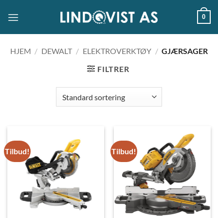
Skip
0
to
content
HJEM
/
DEWALT
/
ELEKTROVERKTØY
/
GJÆRSAGER
FILTRER
Tilbud!
Tilbud!