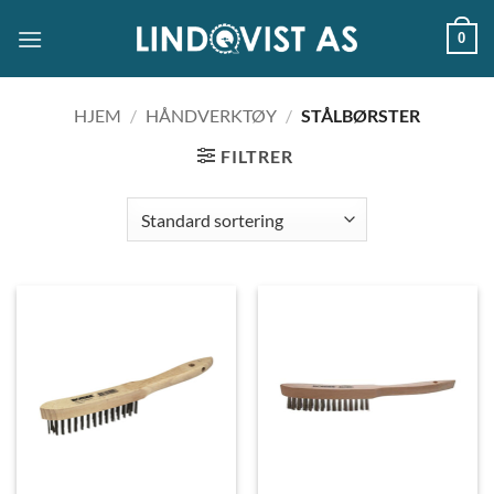
Skip
0
to
content
HJEM
/
HÅNDVERKTØY
/
STÅLBØRSTER
FILTRER