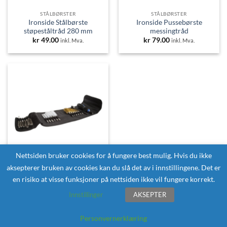
STÅLBØRSTER
STÅLBØRSTER
Ironside Stålbørste
Ironside Pussebørste
støpeståltråd 280 mm
messingtråd
kr
49.00
kr
79.00
inkl. Mva.
inkl. Mva.
Nettsiden bruker cookies for å fungere best mulig. Hvis du ikke
aksepterer bruken av cookies kan du slå det av i innstillingene. Det er
STÅLBØRSTER
en risiko at visse funksjoner på nettsiden ikke vil fungere korrekt.
PELA Trådbørstesett, 20
deler
Innstillinger
AKSEPTER
kr
149.00
inkl. Mva.
Personvernerklæring