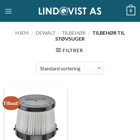
Skip
0
to
content
HJEM
/
DEWALT
/
TILBEHØR
/
TILBEHØR TIL
STØVSUGER
FILTRER
Tilbud!