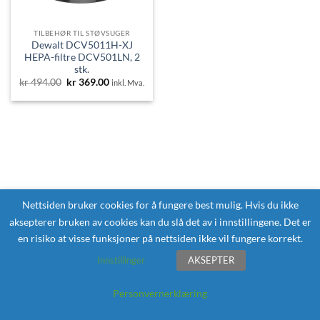
TILBEHØR TIL STØVSUGER
Dewalt DCV5011H-XJ
HEPA-filtre DCV501LN, 2
stk.
Opprinnelig
Nåværende
kr
494.00
kr
369.00
inkl. Mva.
pris
pris
var:
er:
kr 494.00.
kr 369.00.
Nettsiden bruker cookies for å fungere best mulig. Hvis du ikke
aksepterer bruken av cookies kan du slå det av i innstillingene. Det er
en risiko at visse funksjoner på nettsiden ikke vil fungere korrekt.
Innstillinger
AKSEPTER
Personvernerklæring