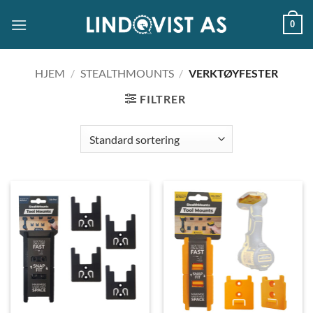
Skip
0
to
content
HJEM
/
STEALTHMOUNTS
/
VERKTØYFESTER
FILTRER