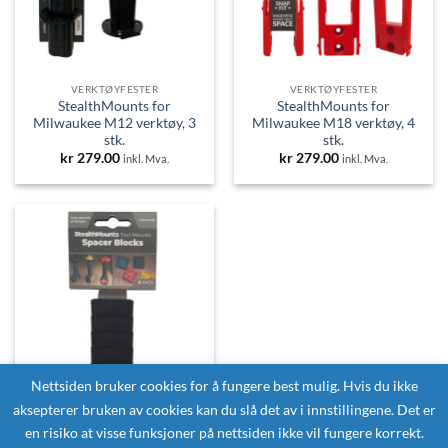
VERKTØYFESTER
VERKTØYFESTER
StealthMounts for
StealthMounts for
Milwaukee M12 verktøy, 3
Milwaukee M18 verktøy, 4
stk.
stk.
kr
279.00
kr
279.00
inkl. Mva.
inkl. Mva.
Nettsiden bruker cookies for å fungere best mulig. Hvis du ikke
aksepterer bruken av cookies kan du slå det av i innstillingene. Det er
ANNET
en risiko at visse funksjoner på nettsiden ikke vil fungere korrekt.
StealthMounts Spacer for