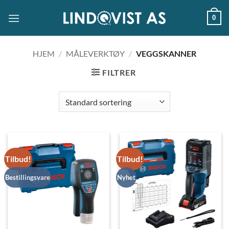
Skip
0
to
content
HJEM
/
MÅLEVERKTØY
/
VEGGSKANNER
FILTRER
Tilbud!
Tilbud!
Bestillingsvare
Nyhet