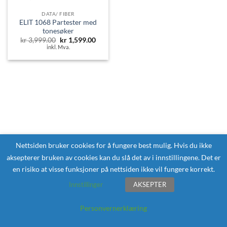
DATA/ FIBER
ELIT 1068 Partester med
tonesøker
Opprinnelig
Nåværende
kr
3,999.00
kr
1,599.00
pris
pris
inkl. Mva.
var:
er:
kr 3,999.00.
kr 1,599.00.
Nettsiden bruker cookies for å fungere best mulig. Hvis du ikke
aksepterer bruken av cookies kan du slå det av i innstillingene. Det er
en risiko at visse funksjoner på nettsiden ikke vil fungere korrekt.
Innstillinger
AKSEPTER
Personvernerklæring