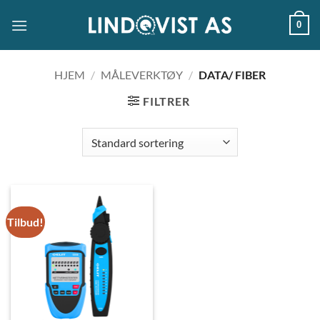
Skip
0
to
content
HJEM
/
MÅLEVERKTØY
/
DATA/ FIBER
FILTRER
Tilbud!