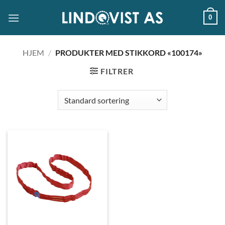
Skip
0
to
content
HJEM
/
PRODUKTER MED STIKKORD «100174»
FILTRER