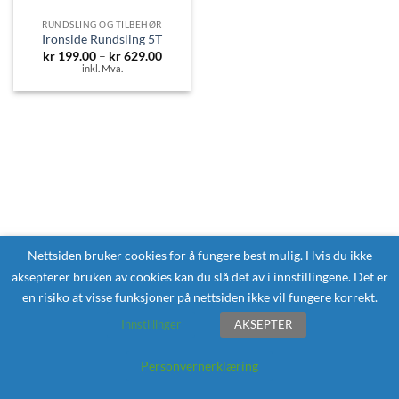
RUNDSLING OG TILBEHØR
Ironside Rundsling 5T
Prisområde:
kr
199.00
–
kr
629.00
kr 199.00
inkl. Mva.
til
kr 629.00
Nettsiden bruker cookies for å fungere best mulig. Hvis du ikke
aksepterer bruken av cookies kan du slå det av i innstillingene. Det er
en risiko at visse funksjoner på nettsiden ikke vil fungere korrekt.
Innstillinger
AKSEPTER
Personvernerklæring