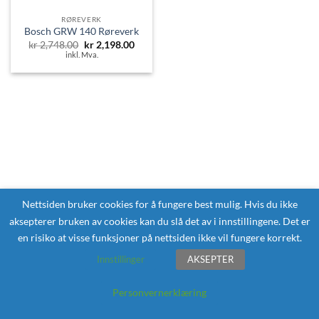
RØREVERK
Bosch GRW 140 Røreverk
Opprinnelig
Nåværende
kr
2,748.00
kr
2,198.00
pris
pris
inkl. Mva.
var:
er:
kr 2,748.00.
kr 2,198.00.
Nettsiden bruker cookies for å fungere best mulig. Hvis du ikke
aksepterer bruken av cookies kan du slå det av i innstillingene. Det er
en risiko at visse funksjoner på nettsiden ikke vil fungere korrekt.
Innstillinger
AKSEPTER
Personvernerklæring