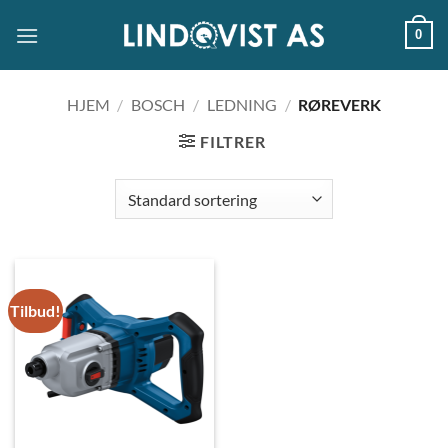
Skip
0
to
content
HJEM
/
BOSCH
/
LEDNING
/
RØREVERK
FILTRER
Tilbud!