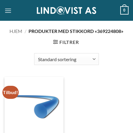
Skip
0
to
content
HJEM
/
PRODUKTER MED STIKKORD «369224808»
FILTRER
Tilbud!