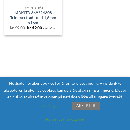
TRIMMERTRÅD
MAKITA 369224808
Trimmertråd rund 1,6mm
x15m
Opprinnelig
Nåværende
kr
69.00
kr
49.00
inkl. Mva.
pris
pris
var:
er:
kr 69.00.
kr 49.00.
Nettsiden bruker cookies for å fungere best mulig. Hvis du ikke
aksepterer bruken av cookies kan du slå det av i innstillingene. Det er
en risiko at visse funksjoner på nettsiden ikke vil fungere korrekt.
Innstillinger
AKSEPTER
Personvernerklæring