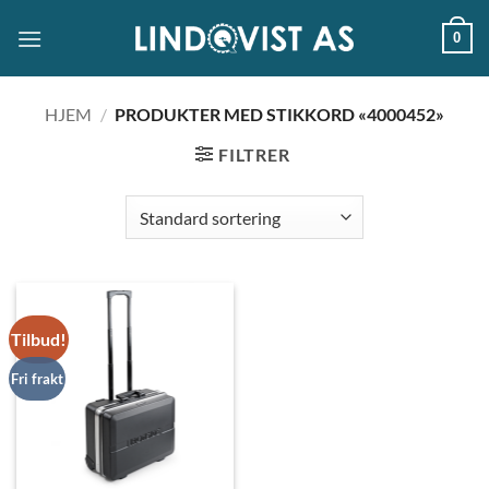
Skip
0
to
content
HJEM
/
PRODUKTER MED STIKKORD «4000452»
FILTRER
Tilbud!
Fri frakt