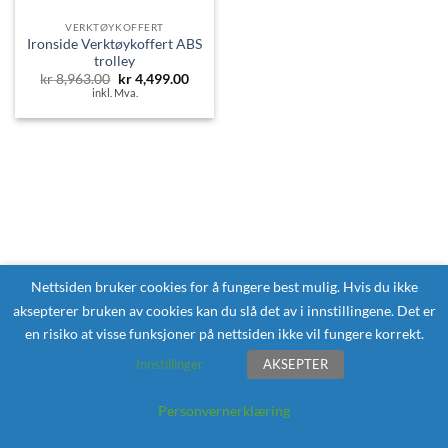
VERKTØYKOFFERT
Ironside Verktøykoffert ABS
trolley
Opprinnelig
Nåværende
kr
8,963.00
kr
4,499.00
pris
pris
inkl. Mva.
var:
er:
kr 8,963.00.
kr 4,499.00.
Nettsiden bruker cookies for å fungere best mulig. Hvis du ikke
aksepterer bruken av cookies kan du slå det av i innstillingene. Det er
en risiko at visse funksjoner på nettsiden ikke vil fungere korrekt.
Innstillinger
AKSEPTER
Personvernerklæring