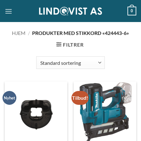
Skip
0
to
content
HJEM
/
PRODUKTER MED STIKKORD «424443-6»
FILTRER
Tilbud!
Nyhet