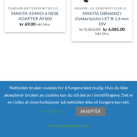
TILBEHØR BATTERIVERKTØY OG LAMPER
KRAMPE- OG SPIKERPISTOLER LXT® 18V
MAKITA 424443-6 NESE
MAKITA DBN600ZJ
ADAPTER AF600
Dykkertpistol LXT ® 1,6 mm
18V
kr
69.00
inkl. Mva.
Opprinnelig
Nåvær
kr
9,363.00
kr
6,085.00
pris
pris
inkl. Mva.
var:
er:
kr 9,363.00.
kr 6,0
Nettsiden bruker cookies for å fungere best mulig. Hvis du ikke
aksepterer bruken av cookies kan du slå det av i innstillingene. Det er
en risiko at visse funksjoner på nettsiden ikke vil fungere korrekt.
Innstillinger
AKSEPTER
Personvernerklæring