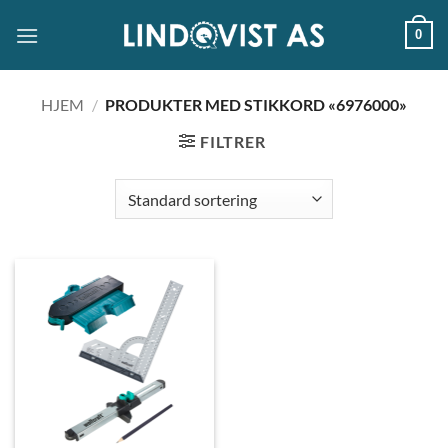
Skip
0
to
content
HJEM
/
PRODUKTER MED STIKKORD «6976000»
FILTRER