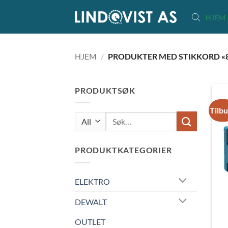
Skip
HJEM
to
content
HJEM
/
PRODUKTER MED STIKKORD «
PRODUKTSØK
Tilb
Søk
etter:
PRODUKTKATEGORIER
ELEKTRO
DEWALT
OUTLET