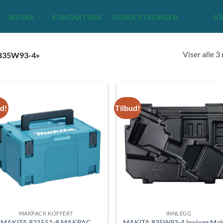
LO
BUTIKK
KONTAKT OSS
LEDIGE STILLINGER
Viser alle 3
835W93-4»
ud!
Tilbud!
MAKPACK KOFFERT
INNLEGG
MAKITA 821551-8 MAKPAC
MAKITA 835W93-4 Innlegg Ma