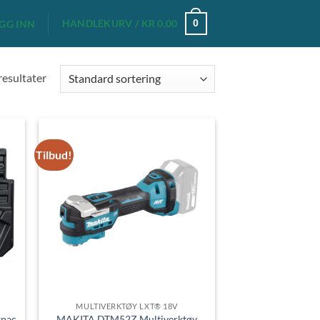
HANDLEKURV /
KR
0.00
0
GG INN
 resultater
Tilbud!
MULTIVERKTØY LXT® 18V
kpac
MAKITA DTM52Z Multiverktøy