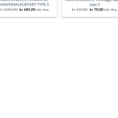
UNIVERSALKOFFERT TYPE 3
type 3
Opprinnelig
Nåværende
Opprinnelig
Nåværen
kr
1,050.00
kr
685.00
kr
110.00
kr
70.00
inkl. Mva.
inkl. Mva.
pris
pris
pris
pris
var:
er:
var:
er:
kr 1,050.00.
kr 685.00.
kr 110.00.
kr 70.00.