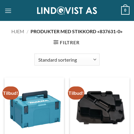
Skip
0
to
content
HJEM
/
PRODUKTER MED STIKKORD «837631-0»
FILTRER
Tilbud!
Tilbud!