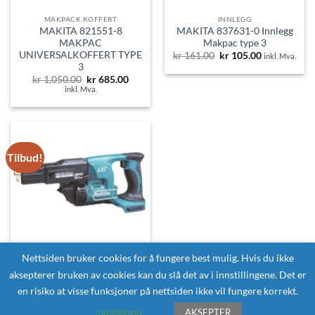
MAKPACK KOFFERT
INNLEGG
MAKITA 821551-8
MAKITA 837631-0 Innlegg
MAKPAC
Makpac type 3
UNIVERSALKOFFERT TYPE
Opprinnelig
Nåværende
kr
161.00
kr
105.00
inkl. Mva.
pris
pris
3
var:
er:
Opprinnelig
Nåværende
kr
1,050.00
kr
685.00
kr 161.00.
kr 105.00.
pris
pris
inkl. Mva.
var:
er:
kr 1,050.00.
kr 685.00.
Tilbud!
Nettsiden bruker cookies for å fungere best mulig. Hvis du ikke
aksepterer bruken av cookies kan du slå det av i innstillingene. Det er
SKRUAUTOMATER OG SKRUMASKINER LXT® 18V
MAKITA DFR450ZX
en risiko at visse funksjoner på nettsiden ikke vil fungere korrekt.
Skruautomat LXT ® 18V
Opprinnelig
Nåværende
kr
4,000.00
kr
2,600.00
Innstillinger
AKSEPTER