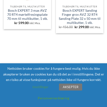
TILBEHØR TIL MULTIKUTTER
TILBEHØR TIL MULTIKUTTER
Bosch EXPERT 3 max AVZ
Bosch EXPERT Sanding
70 RT4 mørtelfresingsplate
Finger grov AVZ 32 RT4
70 mm til multikutter, 1 stk.
Sanding Plate 32 x 50 mm til
multikutter, 1 stk.
kr
599.00
inkl. Mva.
Opprinnelig
Nåværende
kr
456.00
kr
299.00
inkl. Mva.
pris
pris
var:
er:
kr 456.00.
kr 299.00.
Nettsiden bruker cookies for å fungere best mulig. Hvis du ikke
aksepterer bruken av cookies kan du slå det av i innstillingene. Det er
en risiko at visse funksjoner på nettsiden ikke vil fungere korrekt.
Innstillinger
AKSEPTER
Personvernerklæring