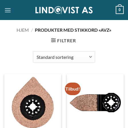
Skip
0
to
content
HJEM
/
PRODUKTER MED STIKKORD «AVZ»
FILTRER
Tilbud!