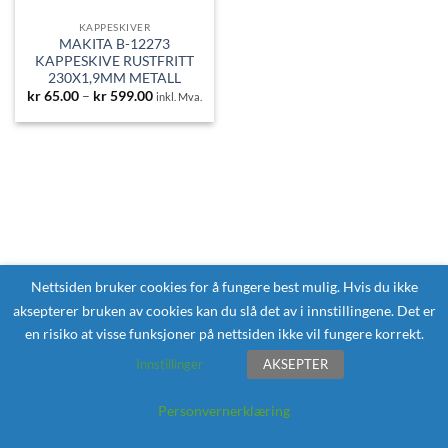
KAPPESKIVER
MAKITA B-12273
KAPPESKIVE RUSTFRITT
230X1,9MM METALL
Prisområde:
kr
65.00
–
kr
599.00
inkl. Mva.
kr 65.00
til
kr 599.00
Nettsiden bruker cookies for å fungere best mulig. Hvis du ikke
aksepterer bruken av cookies kan du slå det av i innstillingene. Det er
en risiko at visse funksjoner på nettsiden ikke vil fungere korrekt.
Innstillinger
AKSEPTER
Personvernerklæring