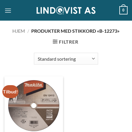
Skip
0
to
content
HJEM
/
PRODUKTER MED STIKKORD «B-12273»
FILTRER
Tilbud!