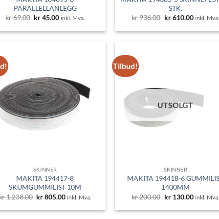
PARALLELLANLEGG
STK.
Opprinnelig
Nåværende
Opprinnelig
Nåvære
kr
69.00
kr
45.00
kr
936.00
kr
610.00
inkl. Mva.
inkl. Mva
pris
pris
pris
pris
var:
er:
var:
er:
kr 69.00.
kr 45.00.
kr 936.00.
kr 610.0
ud!
Tilbud!
UTSOLGT
SKINNER
SKINNER
MAKITA 194417-8
MAKITA 194418-6 GUMMILI
SKUMGUMMILIST 10M
1400MM
Opprinnelig
Nåværende
Opprinnelig
Nåvære
kr
1,238.00
kr
805.00
kr
200.00
kr
130.00
inkl. Mva.
inkl. Mva
pris
pris
pris
pris
var:
er:
var:
er:
kr 1,238.00.
kr 805.00.
kr 200.00.
kr 130.0