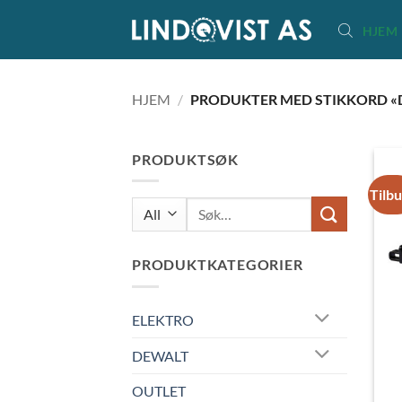
Skip
HJEM
to
content
HJEM
/
PRODUKTER MED STIKKORD «
PRODUKTSØK
Tilb
Søk
etter:
PRODUKTKATEGORIER
ELEKTRO
DEWALT
OUTLET