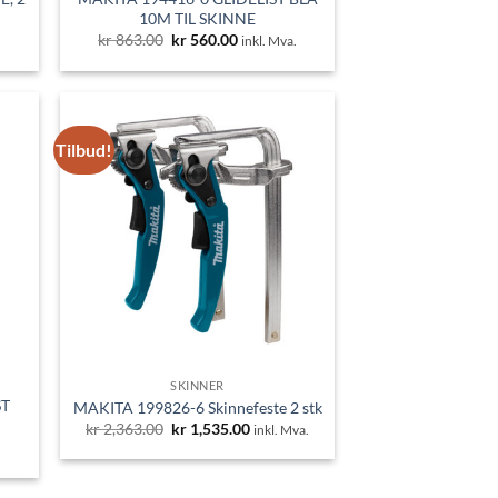
10M TIL SKINNE
nde
Opprinnelig
Nåværende
kr
863.00
kr
560.00
.
inkl. Mva.
pris
pris
var:
er:
0.
kr 863.00.
kr 560.00.
Tilbud!
SKINNER
ST
MAKITA 199826-6 Skinnefeste 2 stk
Opprinnelig
Nåværende
kr
2,363.00
kr
1,535.00
inkl. Mva.
pris
pris
nde
.
var:
er:
kr 2,363.00.
kr 1,535.00.
0.