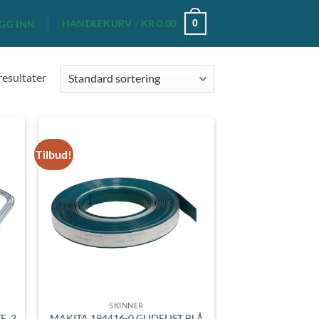
HANDLEKURV /
KR
0.00
0
GG INN
 resultater
Tilbud!
SKINNER
E, 2
MAKITA 194416-0 GLIDELIST BLÅ