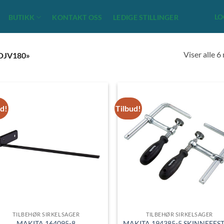
LO
BUTIKK
KONTAKT OSS
LEDIGE STILLINGER
Viser alle 6
DJV180»
ud!
Tilbud!
TILBEHØR SIRKELSAGER
TILBEHØR SIRKELSAGER
MAKITA 164095-8
MAKITA 194385-5 SKINNEFEST