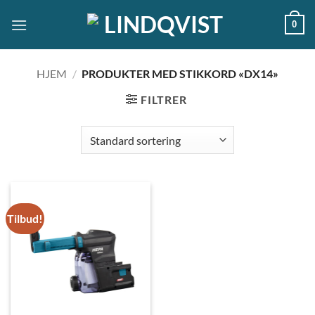
Skip
0
to
content
HJEM
/
PRODUKTER MED STIKKORD «DX14»
FILTRER
Tilbud!