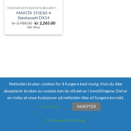
STØVHÅNDTERINGSTILBEHØR FOR BORING
MAKITA 191E60-4
Støvkassett DX14
Opprinnelig
Nåværende
kr
3,488.00
kr
2,265.00
pris
pris
inkl. Mva.
var:
er:
kr 3,488.00.
kr 2,265.00.
Nettsiden bruker cookies for å fungere best mulig. Hvis du ikke
aksepterer bruken av cookies kan du slå det av i innstillingene. Det er
en risiko at visse funksjoner på nettsiden ikke vil fungere korrekt.
Innstillinger
AKSEPTER
Personvernerklæring