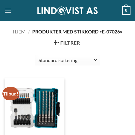
Skip
0
to
content
HJEM
/
PRODUKTER MED STIKKORD «E-07026»
FILTRER
Tilbud!