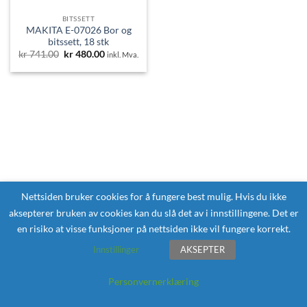
BITSSETT
MAKITA E-07026 Bor og
bitssett, 18 stk
Opprinnelig
Nåværende
kr
741.00
kr
480.00
inkl. Mva.
pris
pris
var:
er:
kr 741.00.
kr 480.00.
Nettsiden bruker cookies for å fungere best mulig. Hvis du ikke
aksepterer bruken av cookies kan du slå det av i innstillingene. Det er
en risiko at visse funksjoner på nettsiden ikke vil fungere korrekt.
Innstillinger
AKSEPTER
Personvernerklæring