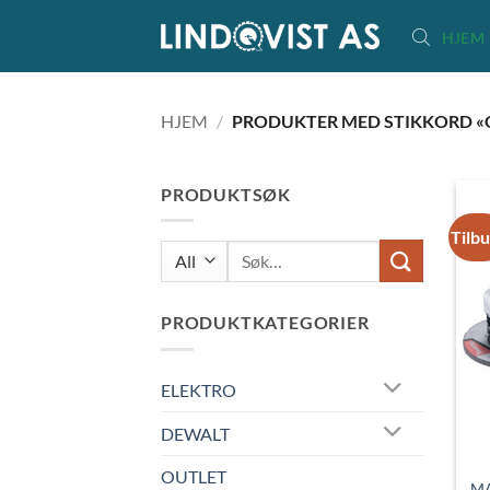
Skip
HJEM
to
content
HJEM
/
PRODUKTER MED STIKKORD «
PRODUKTSØK
Tilb
Søk
etter:
PRODUKTKATEGORIER
ELEKTRO
DEWALT
OUTLET
MA