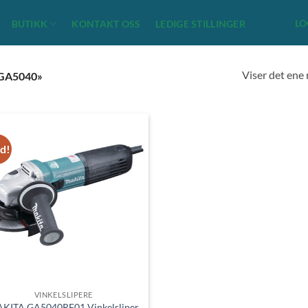
LO
BUTIKK
KONTAKT OSS
LEDIGE STILLINGER
Viser det ene 
GA5040»
ud!
VINKELSLIPERE
KITA GA5040RF01 Vinkelsliper