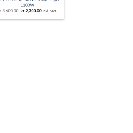
1100W
Opprinnelig
Nåværende
r
3,600.00
kr
2,340.00
inkl. Mva.
pris
pris
var:
er:
kr 3,600.00.
kr 2,340.00.