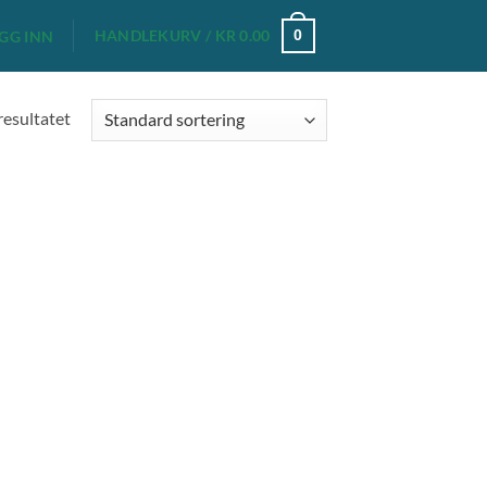
HANDLEKURV /
KR
0.00
0
GG INN
resultatet