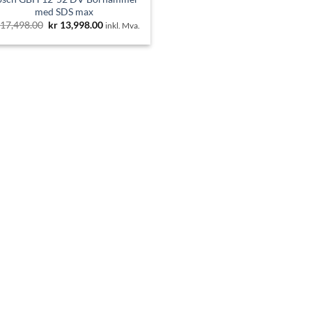
med SDS max
Opprinnelig
Nåværende
17,498.00
kr
13,998.00
inkl. Mva.
pris
pris
var:
er:
kr 17,498.00.
kr 13,998.00.