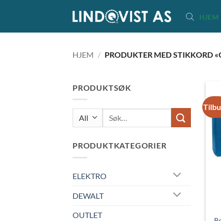
Skip
HJEM
to
content
HJEM
/
PRODUKTER MED STIKKORD «G
PRODUKTSØK
Tilb
Søk
etter:
PRODUKTKATEGORIER
ELEKTRO
DEWALT
OUTLET
B