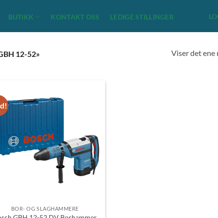
LO
BUTIKK
KONTAKT OSS
LEDIGE STILLINGER
Viser det ene 
BH 12-52»
ud!
BOR- OG SLAGHAMMERE
osch GBH 12-52 DV Borhammer