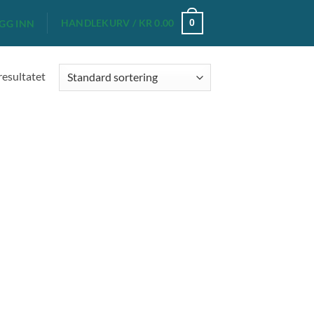
HANDLEKURV /
KR
0.00
0
GG INN
resultatet