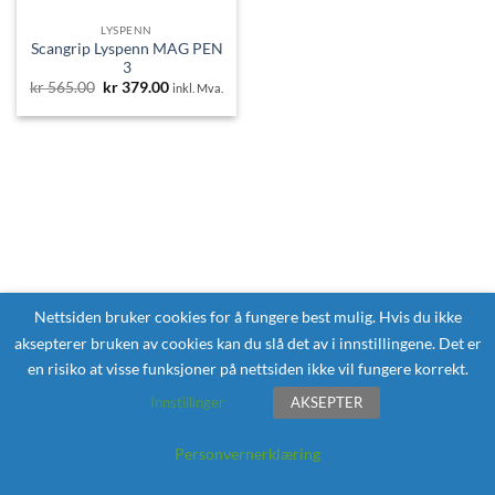
LYSPENN
Scangrip Lyspenn MAG PEN
3
Opprinnelig
Nåværende
kr
565.00
kr
379.00
inkl. Mva.
pris
pris
var:
er:
kr 565.00.
kr 379.00.
Nettsiden bruker cookies for å fungere best mulig. Hvis du ikke
aksepterer bruken av cookies kan du slå det av i innstillingene. Det er
en risiko at visse funksjoner på nettsiden ikke vil fungere korrekt.
Innstillinger
AKSEPTER
Personvernerklæring