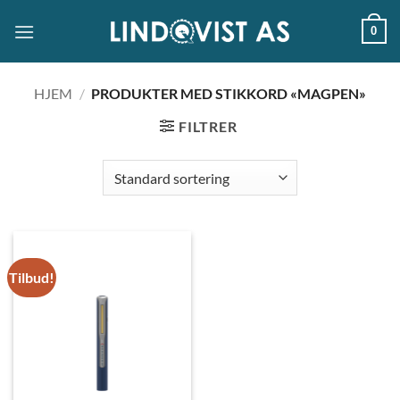
Skip
0
to
content
HJEM
/
PRODUKTER MED STIKKORD «MAGPEN»
FILTRER
Tilbud!