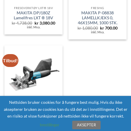
FRESEVERKTØY LXT® 18V
FRESING
MAKITA DPJ180Z
MAKITA P-08838
Lamellfres LXT ® 18V
LAMELLKJEKS 0,
46X15MM, 1000 STK.
Opprinnelig
Nåværende
kr
4,738.00
kr
3,080.00
pris
pris
inkl. Mva.
Opprinnelig
Nåvær
kr
1,080.00
kr
700.00
var:
er:
pris
pris
inkl. Mva.
kr 4,738.00.
kr 3,080.00.
var:
er:
kr 1,080.00.
kr 700.
Tilbud!
Nettsiden bruker cookies for å fungere best mulig. Hvis du ikke
aksepterer bruken av cookies kan du slå det av i innstillingene. Det er
LEDNING
MAKITA PJ7000J Lamellfres
en risiko at visse funksjoner på nettsiden ikke vil fungere korrekt.
700W
Opprinnelig
Nåværende
kr
6,550.00
kr
4,260.00
Innstillinger
AKSEPTER
pris
pris
inkl. Mva.
var:
er: