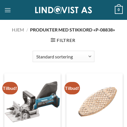
Skip
0
to
content
HJEM
/
PRODUKTER MED STIKKORD «P-08838»
FILTRER
Tilbud!
Tilbud!