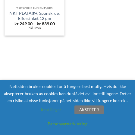
TRESKRUE INNENDØRS
NKT PLATA®+, Sponskrue,
Elforsinket 12 µm
Prisområde:
kr
249.00
–
kr
839.00
kr 249.00
inkl. Mva.
til
kr 839.00
Nettsiden bruker cookies for å fungere best mulig. Hvis du ikke
aksepterer bruken av cookies kan du slå det av i innstillingene. Det er
en risiko at visse funksjoner på nettsiden ikke vil fungere korrekt.
Innstillinger
AKSEPTER
Personvernerklæring