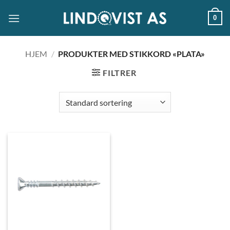
Skip
0
to
content
HJEM
/
PRODUKTER MED STIKKORD «PLATA»
FILTRER