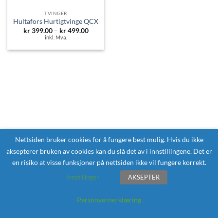
TVINGER
Hultafors Hurtigtvinge QCX
Prisområde:
kr
399.00
–
kr
499.00
kr 399.00
inkl. Mva.
til
kr 499.00
Nettsiden bruker cookies for å fungere best mulig. Hvis du ikke
aksepterer bruken av cookies kan du slå det av i innstillingene. Det er
en risiko at visse funksjoner på nettsiden ikke vil fungere korrekt.
Innstillinger
AKSEPTER
Personvernerklæring