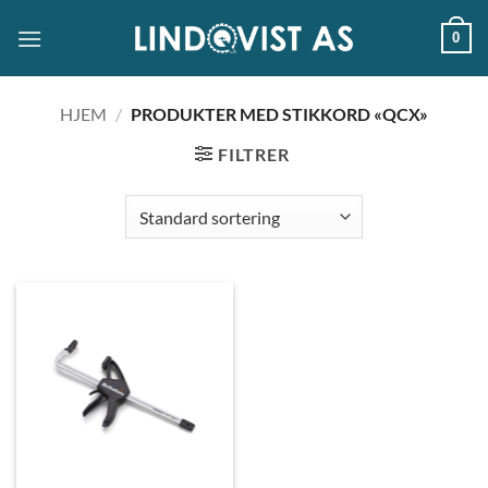
Skip
0
to
content
HJEM
/
PRODUKTER MED STIKKORD «QCX»
FILTRER