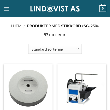
Skip
0
to
content
HJEM
/
PRODUKTER MED STIKKORD «SG-250»
FILTRER