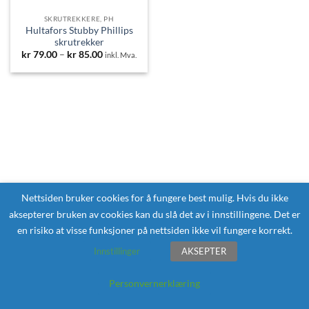
SKRUTREKKERE, PH
Hultafors Stubby Phillips
skrutrekker
Prisområde:
kr
79.00
–
kr
85.00
inkl. Mva.
kr 79.00
til
kr 85.00
Nettsiden bruker cookies for å fungere best mulig. Hvis du ikke
aksepterer bruken av cookies kan du slå det av i innstillingene. Det er
en risiko at visse funksjoner på nettsiden ikke vil fungere korrekt.
Innstillinger
AKSEPTER
Personvernerklæring