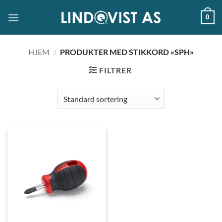
Skip
0
to
content
HJEM
/
PRODUKTER MED STIKKORD «SPH»
FILTRER