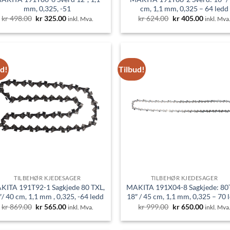
mm, 0,325, -51
cm, 1,1 mm, 0,325 – 64 ledd
Opprinnelig
Nåværende
Opprinnelig
Nåvære
kr
498.00
kr
325.00
kr
624.00
kr
405.00
inkl. Mva.
inkl. Mva
pris
pris
pris
pris
var:
er:
var:
er:
kr 498.00.
kr 325.00.
kr 624.00.
kr 405.0
ud!
Tilbud!
TILBEHØR KJEDESAGER
TILBEHØR KJEDESAGER
KITA 191T92-1 Sagkjede 80 TXL,
MAKITA 191X04-8 Sagkjede: 80
″/ 40 cm, 1,1 mm , 0,325, -64 ledd
18″ / 45 cm, 1,1 mm, 0,325 – 70 
Opprinnelig
Nåværende
Opprinnelig
Nåvære
kr
869.00
kr
565.00
kr
999.00
kr
650.00
inkl. Mva.
inkl. Mva
pris
pris
pris
pris
var:
er:
var:
er:
kr 869.00.
kr 565.00.
kr 999.00.
kr 650.0