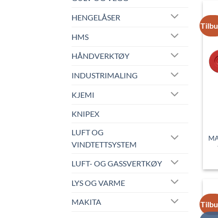
HENGELÅSER
Tilb
HMS
HÅNDVERKTØY
INDUSTRIMALING
KJEMI
KNIPEX
LUFT OG
MA
VINDTETTSYSTEM
LUFT- OG GASSVERTKØY
LYS OG VARME
MAKITA
Tilb