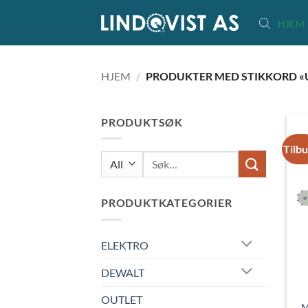
Skip
HJEM
to
content
HJEM
/
PRODUKTER MED STIKKORD «
PRODUKTSØK
Tilb
Søk
etter:
PRODUKTKATEGORIER
ELEKTRO
DEWALT
OUTLET
M