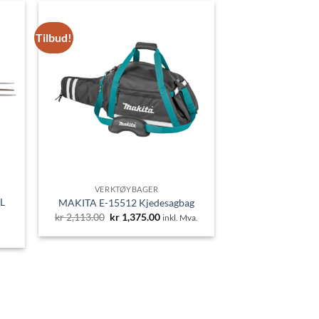
Tilbud!
VERKTØYBAGER
L
MAKITA E-15512 Kjedesagbag
Opprinnelig
Nåværende
kr
2,113.00
kr
1,375.00
inkl. Mva.
pris
pris
de
var:
er:
kr 2,113.00.
kr 1,375.00.