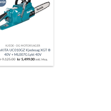
anje
KJEDE- OG MOTORSAGER
KITA UC010GZ Kjedesag XGT ®
40V + ML007G Lykt 40V
Opprinnelig
Nåværende
r
9,125.00
kr
5,499.00
inkl. Mva.
pris
pris
var:
er:
kr 9,125.00.
kr 5,499.00.