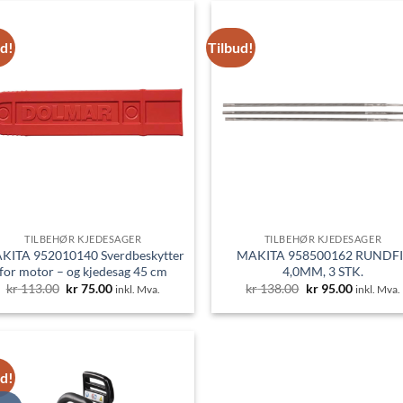
ud!
Tilbud!
TILBEHØR KJEDESAGER
TILBEHØR KJEDESAGER
KITA 952010140 Sverdbeskytter
MAKITA 958500162 RUNDFI
for motor – og kjedesag 45 cm
4,0MM, 3 STK.
Opprinnelig
Nåværende
Opprinnelig
Nåværen
kr
113.00
kr
75.00
kr
138.00
kr
95.00
inkl. Mva.
inkl. Mva.
pris
pris
pris
pris
var:
er:
var:
er:
kr 113.00.
kr 75.00.
kr 138.00.
kr 95.00.
ud!