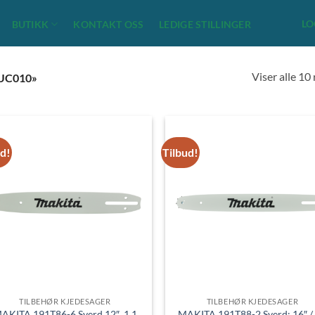
LO
BUTIKK
KONTAKT OSS
LEDIGE STILLINGER
Viser alle 10
UC010»
ud!
Tilbud!
TILBEHØR KJEDESAGER
TILBEHØR KJEDESAGER
AKITA 191T86-6 Sverd 12″, 1,1
MAKITA 191T88-2 Sverd: 16″ /