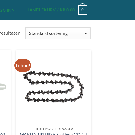
HANDLEKURV /
KR
0.00
0
GG INN
 resultater
Tilbud!
TILBEHØR KJEDESAGER
 40
MAKITA 191T90-5 Sagkjede 12″, 1,1