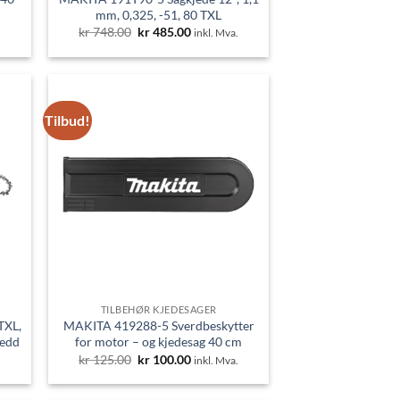
mm, 0,325, -51, 80 TXL
nde
Opprinnelig
Nåværende
kr
748.00
kr
485.00
.
inkl. Mva.
pris
pris
var:
er:
0.
kr 748.00.
kr 485.00.
Tilbud!
TILBEHØR KJEDESAGER
TXL,
MAKITA 419288-5 Sverdbeskytter
ledd
for motor – og kjedesag 40 cm
nde
Opprinnelig
Nåværende
kr
125.00
kr
100.00
.
inkl. Mva.
pris
pris
var:
er:
0.
kr 125.00.
kr 100.00.