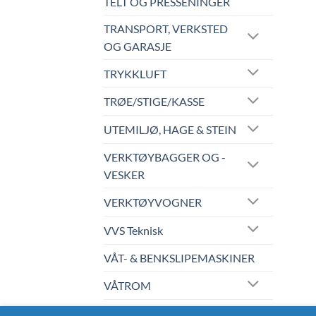
TELT OG PRESSENINGER
TRANSPORT, VERKSTED
OG GARASJE
TRYKKLUFT
TRØE/STIGE/KASSE
UTEMILJØ, HAGE & STEIN
VERKTØYBAGGER OG -
VESKER
VERKTØYVOGNER
VVS Teknisk
VÅT- & BENKSLIPEMASKINER
VÅTROM
WERA