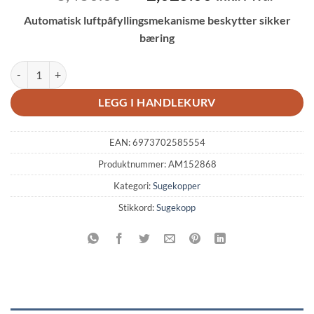
pris
pris
Automatisk luftpåfyllingsmekanisme beskytter sikker
var:
er:
bæring
kr 3,430.00.
kr 2,025.00.
BIHUI Vakuum Sugekopp Batteridreven 200mm med måler antall
LEGG I HANDLEKURV
EAN:
6973702585554
Produktnummer:
AM152868
Kategori:
Sugekopper
Stikkord:
Sugekopp