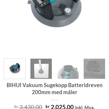
BIHUI Vakuum Sugekopp Batteridreven
200mm med måler
Opprinnelig
Nåværende
3,430.00
2,025.00
kr
kr
inkl. Mva.