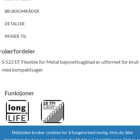
BRUKSOMRÅDER
DETALJER
PASSER TIL
rukerfordeler
S 522 EF Flexible for Metal bajonettsagblad er utformet for bruk
med kompaktsager
Funksjoner
Nettsiden bruker cookies for å fungere best mulig. Hvis du ikke
aksepterer bruken av cookies kan du slå det av i innstillingene. Det er e