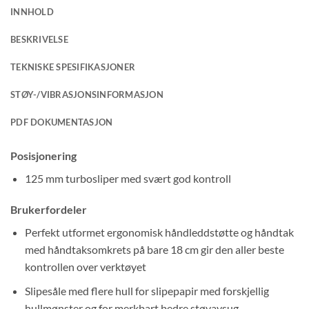
INNHOLD
BESKRIVELSE
TEKNISKE SPESIFIKASJONER
STØY-/VIBRASJONSINFORMASJON
PDF DOKUMENTASJON
Posisjonering
125 mm turbosliper med svært god kontroll
Brukerfordeler
Perfekt utformet ergonomisk håndleddstøtte og håndtak
med håndtaksomkrets på bare 18 cm gir den aller beste
kontrollen over verktøyet
Slipesåle med flere hull for slipepapir med forskjellig
hullmønster og for merkbart bedre støvavsug