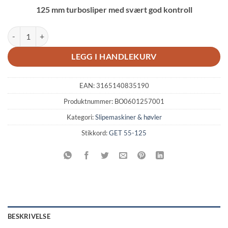
pris
pris
125 mm turbosliper med svært god kontroll
var:
er:
kr 7,573.00.
kr 5,690.00.
Bosch GET 55-125 Eksentersliper antall
LEGG I HANDLEKURV
EAN:
3165140835190
Produktnummer:
BO0601257001
Kategori:
Slipemaskiner & høvler
Stikkord:
GET 55-125
BESKRIVELSE