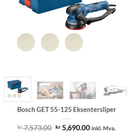
Bosch GET 55-125 Eksentersliper
Opprinnelig
Nåværende
7,573.00
5,690.00
kr
kr
inkl. Mva.