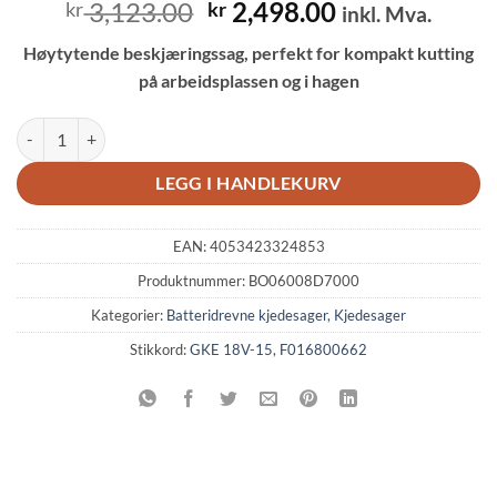
Opprinnelig
Nåværende
3,123.00
2,498.00
kr
kr
inkl. Mva.
pris
pris
Høytytende beskjæringssag, perfekt for kompakt kutting
var:
er:
på arbeidsplassen og i hagen
kr 3,123.00.
kr 2,498.00.
Bosch GKE 18V-15 Batteridrevet beskjæringssag antall
LEGG I HANDLEKURV
EAN:
4053423324853
Produktnummer:
BO06008D7000
Kategorier:
Batteridrevne kjedesager
,
Kjedesager
Stikkord:
GKE 18V-15
,
F016800662