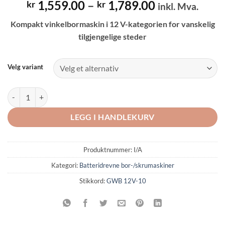
Prisområde:
1,559.00
–
1,789.00
kr
kr
inkl. Mva.
kr 1,559.00
Kompakt vinkelbormaskin i 12 V-kategorien for vanskelig
til
tilgjengelige steder
kr 1,789.00
Velg variant
Bosch GWB 12V-10 Batteridrevet vinkelbormaskin antall
LEGG I HANDLEKURV
Produktnummer:
I/A
Kategori:
Batteridrevne bor-/skrumaskiner
Stikkord:
GWB 12V-10