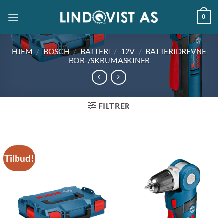
Skip
0
to
content
HJEM
/
BOSCH
/
BATTERI
/
12V
/
BATTERIDREVNE
BOR-/SKRUMASKINER
FILTRER
Tilbud!