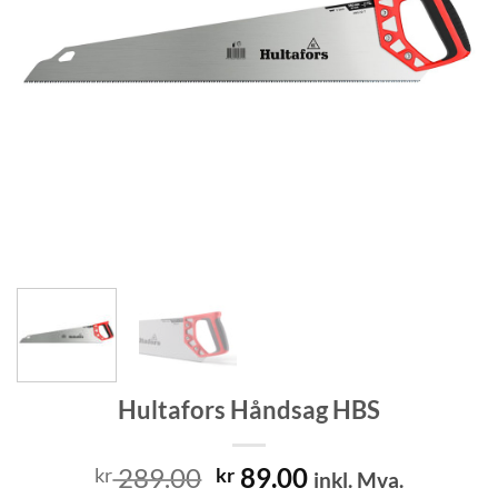
Hultafors Håndsag HBS
Opprinnelig
Nåværende
289.00
89.00
kr
kr
inkl. Mva.