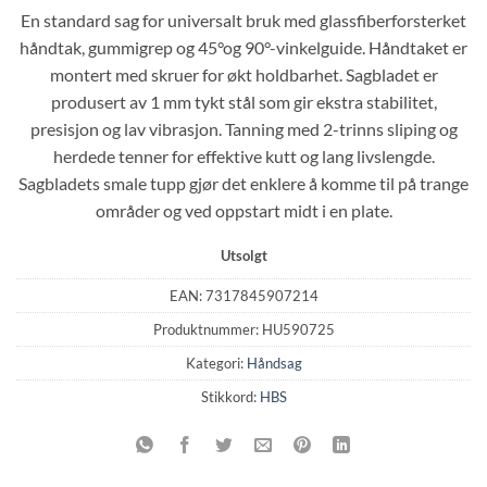
pris
pris
En standard sag for universalt bruk med glassfiberforsterket
var:
er:
håndtak, gummigrep og 45°og 90°-vinkelguide. Håndtaket er
kr 289.00.
kr 89.00.
montert med skruer for økt holdbarhet. Sagbladet er
produsert av 1 mm tykt stål som gir ekstra stabilitet,
presisjon og lav vibrasjon. Tanning med 2-trinns sliping og
herdede tenner for effektive kutt og lang livslengde.
Sagbladets smale tupp gjør det enklere å komme til på trange
områder og ved oppstart midt i en plate.
Utsolgt
EAN:
7317845907214
Produktnummer:
HU590725
Kategori:
Håndsag
Stikkord:
HBS