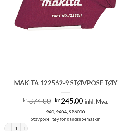
MAKITA 122562-9 STØVPOSE TØY
Opprinnelig
Nåværende
374.00
245.00
kr
kr
inkl. Mva.
pris
pris
940, 9404, SP6000
var:
er:
Støvpose i tøy for båndslipemaskin
kr 374.00.
kr 245.00.
MAKITA 122562-9 STØVPOSE TØY antall