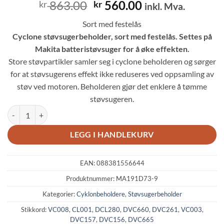
Opprinnelig
Nåværende
863.00
560.00
kr
kr
inkl. Mva.
pris
pris
Sort med festelås
var:
er:
Cyclone støvsugerbeholder, sort med festelås. Settes på
kr 863.00.
kr 560.00.
Makita batteristøvsuger for å øke effekten.
Store støvpartikler samler seg i cyclone beholderen og sørger
for at støvsugerens effekt ikke reduseres ved oppsamling av
støv ved motoren. Beholderen gjør det enklere å tømme
støvsugeren.
MAKITA 191D73-9 Støvsugerbeholder Cyclone antall
LEGG I HANDLEKURV
EAN:
088381556644
Produktnummer:
MA191D73-9
Kategorier:
Cyklonbeholdere
,
Støvsugerbeholder
Stikkord:
VC008
,
CL001
,
DCL280
,
DVC660
,
DVC261
,
VC003
,
DVC157
,
DVC156
,
DVC665