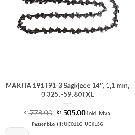
MAKITA 191T91-3 Sagkjede 14″, 1,1 mm,
0,325, -59, 80TXL
Opprinnelig
Nåværende
778.00
505.00
kr
kr
inkl. Mva.
pris
pris
Passer bl.a. til : UC011G, UC015G
var:
er:
MAKITA 191T91-3 Sagkjede 14", 1,1 mm, 0,325, -59, 80TXL antall
kr 778.00.
kr 505.00.