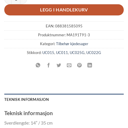
LEGG I HANDLEKURV
EAN:
088381585095
Produktnummer:
MA191T91-3
Kategori:
Tilbehør kjedesager
Stikkord:
UC015
,
UC011
,
UC025G
,
UC022G
TEKNISK INFORMASJON
Teknisk informasjon
Sverdlengde: 14″ / 35 cm