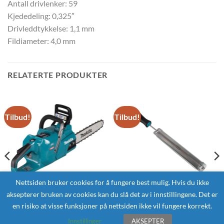
Antall drivlenker: 59
Kjededeling: 0,325″
Drivleddtykkelse: 1,1 mm
Fildiameter: 4,0 mm
RELATERTE PRODUKTER
Tilbud!
Tilbud!
Nettsiden bruker cookies for å fungere best mulig. Hvis du ikke
aksepterer bruken av cookies kan du slå det av i innstillingene. Det er
KJEDE- OG MOTORSAGER
TILBEHØR KJEDESAGER
en risiko at visse funksjoner på nettsiden ikke vil fungere korrekt.
MAKITA UC011GT101
MAKITA D-70948 Rundfil
Kjedesag XGT ® 40V +
4,0 mm med håndtak og
Innstillinger
AKSEPTER