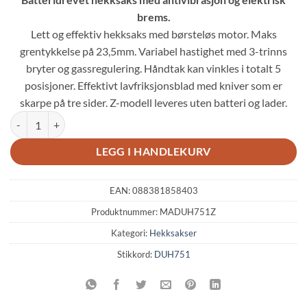
var:
er:
brems.
kr 8,238.00.
kr 5,349.00.
Lett og effektiv hekksaks med børsteløs motor. Maks
grentykkelse på 23,5mm. Variabel hastighet med 3-trinns
bryter og gassregulering. Håndtak kan vinkles i totalt 5
posisjoner. Effektivt lavfriksjonsblad med kniver som er
skarpe på tre sider. Z-modell leveres uten batteri og lader.
MAKITA DUH751Z HEKKSAKS 18V antall
LEGG I HANDLEKURV
EAN:
088381858403
Produktnummer:
MADUH751Z
Kategori:
Hekksakser
Stikkord:
DUH751