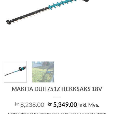
MAKITA DUH751Z HEKKSAKS 18V
Opprinnelig
Nåværende
8,238.00
5,349.00
kr
kr
inkl. Mva.
pris
pris
Batteridrevet hekksaks med antivibrasjon og elektrisk