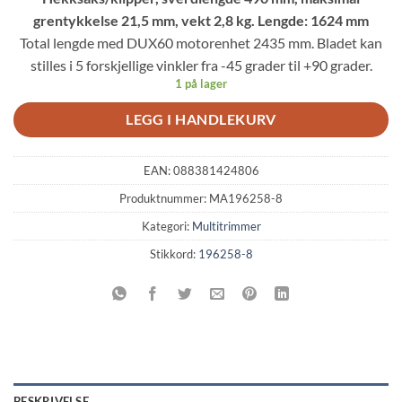
kr 8,863.00.
kr 4,879.00.
grentykkelse 21,5 mm, vekt 2,8 kg. Lengde: 1624 mm
Total lengde med DUX60 motorenhet 2435 mm. Bladet kan
stilles i 5 forskjellige vinkler fra -45 grader til +90 grader.
1 på lager
LEGG I HANDLEKURV
EAN:
088381424806
Produktnummer:
MA196258-8
Kategori:
Multitrimmer
Stikkord:
196258-8
BESKRIVELSE