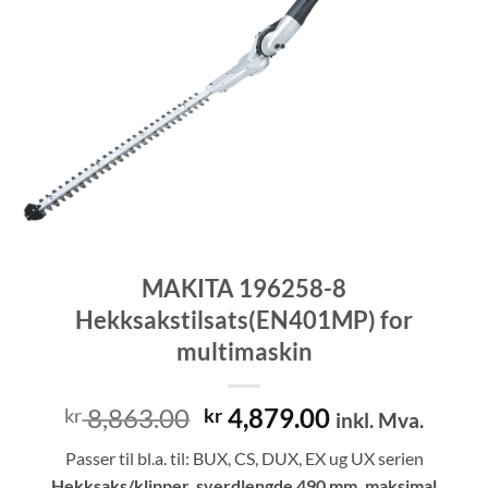
MAKITA 196258-8
Hekksakstilsats(EN401MP) for
multimaskin
Opprinnelig
Nåværende
8,863.00
4,879.00
kr
kr
inkl. Mva.
pris
pris
Passer til bl.a. til: BUX, CS, DUX, EX ug UX serien
var:
er:
Hekksaks/klipper, sverdlengde 490 mm, maksimal