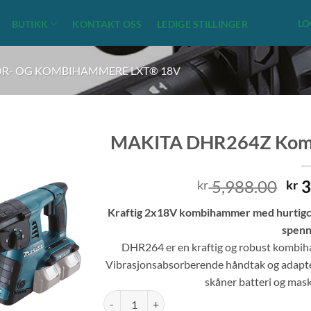
LO
BUTIKK
KONTAKT OSS
LEDIGE STILLINGER
R- OG KOMBIHAMMERE LXT® 18V
MAKITA DHR264Z Kom
Opp
5,988.00
3
kr
kr
pri
Kraftig 2x18V kombihammer med hurtigc
var
spen
kr 
DHR264 er en kraftig og robust kombiha
Vibrasjonsabsorberende håndtak og adapter 
skåner batteri og mas
MAKITA DHR264Z Kombihammer LXT ® 2x18V 