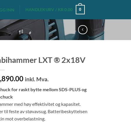
HANDLEKURV /
KR
0.00
0
GG INN
bihammer LXT ® 2x18V
rinnelig
Nåværende
,890.00
inkl. Mva.
s
pris
huck for raskt bytte mellom SDS-PLUS og
:
er:
nchuck
5,988.00.
kr 3,890.00.
mmer med høy effektivitet og kapasitet.
til feste av støvavsug. Batteribeskyttelsen
kin mot overbelastning.
antall