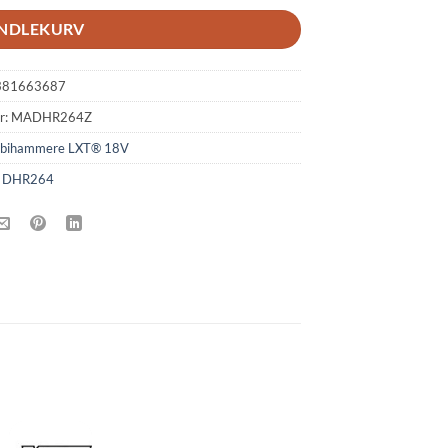
ANDLEKURV
381663687
r:
MADHR264Z
mbihammere LXT® 18V
:
DHR264