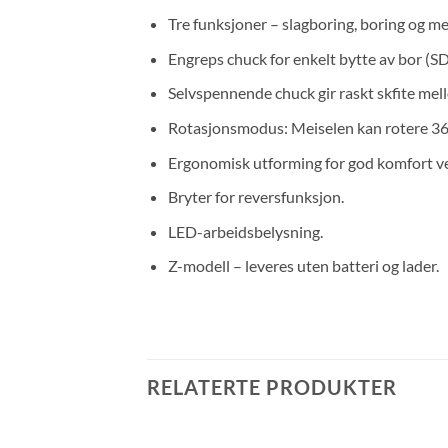
Tre funksjoner – slagboring, boring og mei
Engreps chuck for enkelt bytte av bor (S
Selvspennende chuck gir raskt skfite mell
Rotasjonsmodus: Meiselen kan rotere 360 
Ergonomisk utforming for god komfort ve
Bryter for reversfunksjon.
LED-arbeidsbelysning.
Z-modell – leveres uten batteri og lader.
RELATERTE PRODUKTER